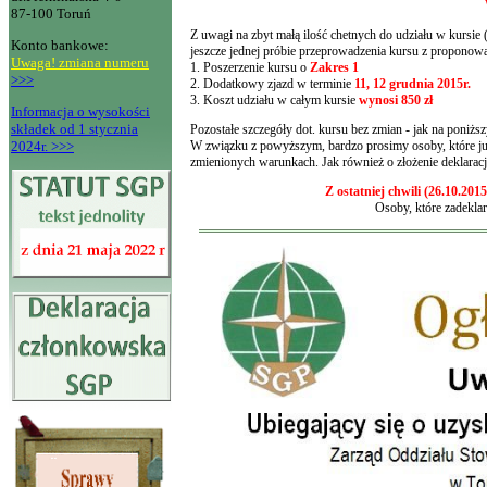
87-100 Toruń
Z uwagi na zbyt małą ilość chetnych do udziału w kursi
Konto bankowe:
jeszcze jednej próbie przeprowadzenia kursu z propono
Uwaga! zmiana numeru
1. Poszerzenie kursu o
Zakres 1
>>>
2. Dodatkowy zjazd w terminie
11, 12 grudnia 2015r.
3. Koszt udziału w całym kursie
wynosi 850 zł
Informacja o wysokości
składek od 1 stycznia
Pozostałe szczegóły dot. kursu bez zmian - jak na poniżs
2024r. >>>
W związku z powyższym, bardzo prosimy osoby, które ju
zmienionych warunkach. Jak również o złożenie deklaracj
Z ostatniej chwili (26.10.2
Osoby, które zadekla