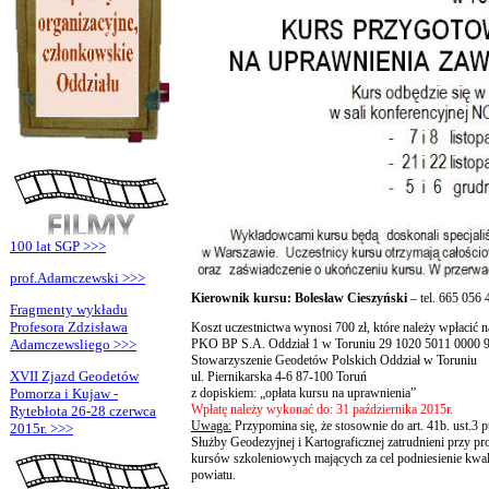
100 lat SGP >>>
prof.Adamczewski >>>
Kierownik kursu: Bolesław Cieszyński
– tel. 665 056 
Fragmenty wykładu
Profesora Zdzisława
Koszt uczestnictwa wynosi 700 zł, które należy wpłacić 
PKO BP S.A. Oddział 1 w Toruniu 29 1020 5011 0000 
Adamczewsliego >>>
Stowarzyszenie Geodetów Polskich Oddział w Toruniu
XVII Zjazd Geodetów
ul. Piernikarska 4-6 87-100 Toruń
z dopiskiem: „opłata kursu na uprawnienia”
Pomorza i Kujaw -
Wpłatę należy wykonać do: 31 października 2015r.
Rytebłota 26-28 czerwca
Uwaga:
Przypomina się, że stosownie do art. 41b. ust.3
2015r. >>>
Służby Geodezyjnej i Kartograficznej zatrudnieni przy p
kursów szkoleniowych mających za cel podniesienie kwa
powiatu.