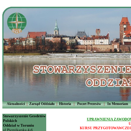
Aktualności
|
Zarząd Oddziału
|
Historia
|
Poczet Prezesów
|
In Memoriam
Stowarzyszenie Geodetów
UPRAWNIENIA ZAWODOWE
Polskich
U
Oddział w Toruniu
KURSU PRZYGOTOWAWCZEG
ul.Piernikarska 4-6