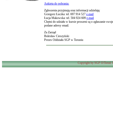
Ankieta do pobrania:
Zgłoszenia przyjmują oraz informacji udzielają:
Grzegorz Łuczka: tel. 697 914 527
e-mail
Łucja Makowska: tel. 504 924 609
e-mail
Chętni do udziału w kursie proszeni są o zgłaszanie swo
podane adresy email.
Za Zarząd
Bolesław Cieszyński
Prezes Oddziału SGP w Toruniu
Copyright by SGP O/Toruń ©