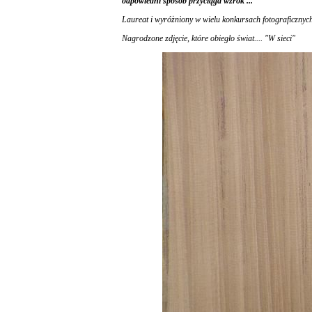
odpowiedni sposób przyciąga wzrok ..."
Laureat i wyróżniony w wielu konkursach fotograficznych
Nagrodzone zdjęcie, które obiegło świat.... "W sieci"