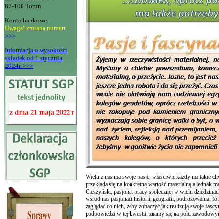
87-100 Toruń
Konto bankowe:
Uwaga! zmiana numeru
>>>
Informacja o wysokości
składek od 1 stycznia
2024r. >>>
Wielu z nas ma swoje pasje, właściwie każdy ma takie chwil
przekłada się na konkretną wartość materialną a jednak 
Cieszyński, pasjonat pracy społecznej w wielu dziedzinach
wśród nas pasjonaci historii, geografii, podróżowania, fot
zaglądać do nich, żeby zobaczyć jak realizują swoje fascy
podpowiedzi w tej kwestii, znamy się na polu zawodowym