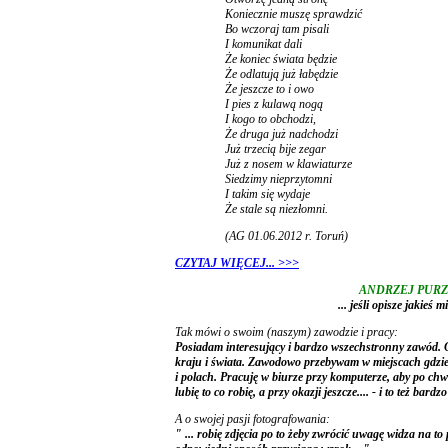
Koniecznie muszę sprawdzić
Bo wczoraj tam pisali
I komunikat dali
Że koniec świata będzie
Że odlatują już łabędzie
Że jeszcze to i owo
I pies z kulawą nogą
I kogo to obchodzi,
Że druga już nadchodzi
Już trzecią bije zegar
Już z nosem w klawiaturze
Siedzimy nieprzytomni
I takim się wydaje
Że stale są niezłomni.
(AG 01.06.2012 r. Toruń)
CZYTAJ WIĘCEJ... >>>
ANDRZEJ PURZYCKI
... jeśli opisze jakieś 
Tak mówi o swoim (naszym) zawodzie i pracy:
Posiadam interesujący i bardzo wszechstronny zawód. 
kraju i świata. Zawodowo przebywam w miejscach gdzie
i polach. Pracuję w biurze przy komputerze, aby po chwi
lubię to co robię, a przy okazji jeszcze.... - i to też bardz
A o swojej pasji fotografowania:
" ... robię zdjęcia po to żeby zwrócić uwagę widza na to