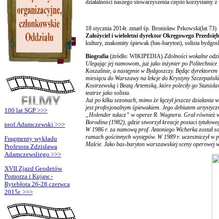
działalności naszego stowarzyszenia często korzystamy z 
18 stycznia 2014r. zmarł śp. Bronisław Pekowski(lat 73)
Założyciel i wieloletni dyrektor Okręgowego Przedsi
kultury, znakomity śpiewak (bas-baryton), solista bydgo
Biografia
(żródło: WIKIPEDIA)
Zdolności wokalne odzi
Ulegając jej namowom, już jako inżynier po Politechnic
Koszalinie, a następnie w Bydgoszczy. Będąc dyrektorem
miesiącu do Warszawy na lekcje do Krystyny Szczepańsk
Kostrzewską i Beatą Artemską, które poleciły go Stanis
teatrze jako solista.
Już po kilku sezonach, mimo że łączył jeszcze działania
jest profesjonalnym śpiewakiem. Jego debiutem artystyc
100 lat SGP >>>
„Holender tułacz” w operze R. Wagnera. Grał również w
Borodina (1982), gdzie stworzył kreacje postaci tytułowe
prof.Adamczewski >>>
W 1986 r. za namową prof. Antoniego Wicherka został so
ramach gościnnych występów. W 1989 r. uczestniczył w p
Fragmenty wykładu
Malcie. Jako bas-baryton warszawskiej sceny operowej w
Profesora Zdzisława
Adamczewsliego >>>
XVII Zjazd Geodetów
Pomorza i Kujaw -
Rytebłota 26-28 czerwca
2015r. >>>