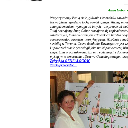
Anna Gabor - 
Wszyscy znamy Panią Anię, głównie z kontaktów zawodowy
Niewątpliwie, geodezja to Jej zawód i pasja. Wiemy, że je
zaangażowaniem, wymaga od innych - ale przede od sieb
Tutaj poznajemy Annę Gabor starającą się zapisać ważne
ostatecznych, to na co dzień jest człowiekiem bardzo po
zaowocowało rozwojem niezwykłej pasji. Wspólnie z mał
siedzibą w Toruniu. Celem działania Towarzystwa jest 
i upowszechnianie genealogii jako nauki pomocniczej hist
ekspertami w poszukiwaniu korzeni rodzinnych i dociera
myślącym o stworzeniu „Drzewa Genealogicznego„ swo
Zajrzyj do GENEALOGÓW
Warto przeczytać ...