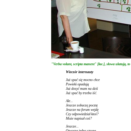
"Verba volant, scripta manent" [łac.], słowa ulatują, to
Wieczór internauty
Już spać się mocno chce
Powieki opadają
Już dosyć mam na dziś
Już spać by trzeba iść.
Ale...
Jeszcze zobaczę pocztę
Jeszcze na forum wejdę
Czy odpowiedział ktoś?
Może napisał coś?
Jeszcze...
Otworzę jedną stronę