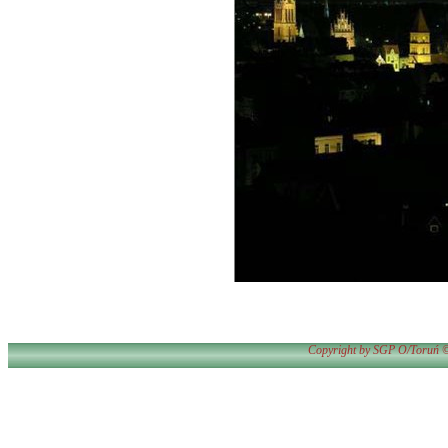
Copyright by SGP O/Toruń ©