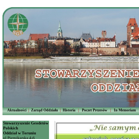
Aktualności
|
Zarząd Oddziału
|
Historia
|
Poczet Prezesów
|
In Memoriam
Stowarzyszenie Geodetów
Polskich
Oddział w Toruniu
ul.Piernikarska 4-6