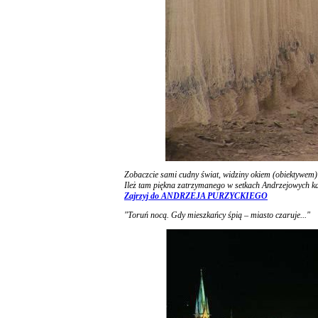
Zobaczcie sami cudny świat, widziny okiem (obiektywem)
Ileż tam piękna zatrzymanego w setkach Andrzejowych ka
Zajrzyj do ANDRZEJA PURZYCKIEGO
"Toruń nocą. Gdy mieszkańcy śpią – miasto czaruje..."