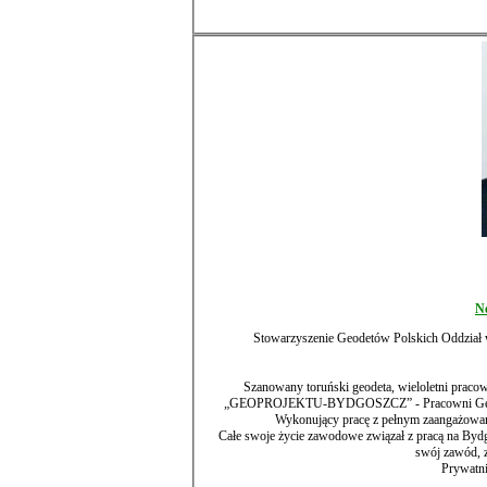
Ne
Stowarzyszenie Geodetów Polskich Oddział w
Szanowany toruński geodeta, wieloletni prac
„GEOPROJEKTU-BYDGOSZCZ” - Pracowni Geo
Całe swoje życie zawodowe związał z pracą na Bydgoskiej i Toruńskiej Ziemi. Toruńscy g
swój zawód, z
Prywatni