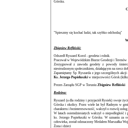
Górsku.
C
"Spieszmy się kochać ludzi, tak szybko odchodzą"
W
Zbigniew Refliński:
Odszedł Ryszard Korol - geodeta i rolnik.
Pracował w Wojewódzkim Biurze Geodezji i Terenów R
Zrezygnował z zawodu geodety z powody śmierci 
niestrudzonym społecznikiem, działającym na rzecz d
Ks. Jerzego Popiełuszki
Prezes Zarządu SGP w Toruniu
Zbigniew Refliński
Rodzina:
Ryszard (a dla rodziny i przyjaciół Rysiek) swoje życi
Górska i okolicy. Przez wiele lat był Radnym w gminie Zławieś Wielka i aktywnym samorządowcem. Cechowała go niezłomność
W latach osiemdziesiatych walczył o niepodległość 
ks. Jerzego Popiełuszki w Górsku. W uznaniu za swoje zasługi na rzecz walki o niepodległość Rzeczypospolitej Polskiej i praw
człowieka, został odznaczony Medalem Marszałka W
Żona i dzieci