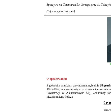
Spoczywa na Cmentarzu św. Jerzego przy ul.
(Informacje od rodziny)
w opracowaniu:
Z głębokim smutkiem zawiadamiamy,że dnia
28 grudn
1963-1967, wieloletni aktywny działacz i uczestnik wszystkich działań SGP. Wyróżniony Złotą Odznaką Honorową SGP. Geodeta
Powiatowy w Aleksandrowie Kuj. Znakomity toruński geodeta, biegły sądowy ds. geodezji, propagator etyki zawodowej,
niezapomniany kolega.
Ś.P.
Urocz