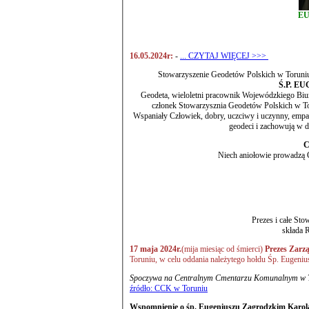
EU
16.05.2024r:
-
... CZYTAJ WIĘCEJ >>>
Stowarzyszenie Geodetów Polskich w Toruniu
Ś.P. E
Geodeta, wieloletni pracownik Wojewódzkiego Biura Geodezji i Terenów Rolnych w Toruniu. Wielolotet
Wspaniały Człowiek, dobry, uczciwy i uczynny, empat
geodeci i zachowują w do
C
Niech aniołowie prowadzą 
Prezes i całe St
składa R
17 maja 2024r.
(mija miesiąc od śmierci)
Prezes Zarz
Toruniu, w celu oddania należytego hołdu Śp. Eug
Spoczywa na Centralnym Cmentarzu Komunalnym
źródło: CCK w Toruniu
Wspomnienie o śp. Eugeniuszu Zagrodzkim Karol