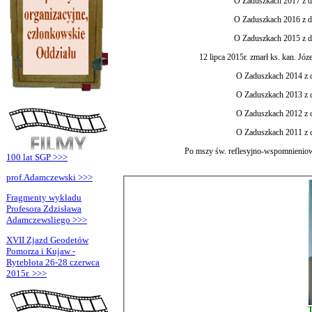
O Zaduszkach 2017 z dn
O Zaduszkach 2016 z dn
O Zaduszkach 2015 z dn
12 lipca 2015r. zmarł ks. kan. Jó
O Zaduszkach 2014 z d
O Zaduszkach 2013 z d
O Zaduszkach 2012 z d
O Zaduszkach 2011 z d
Po mszy św. reflesyjno-wspomnieniowe
100 lat SGP >>>
prof.Adamczewski >>>
Fragmenty wykładu
Profesora Zdzisława
Adamczewsliego >>>
XVII Zjazd Geodetów
Pomorza i Kujaw -
Rytebłota 26-28 czerwca
2015r. >>>