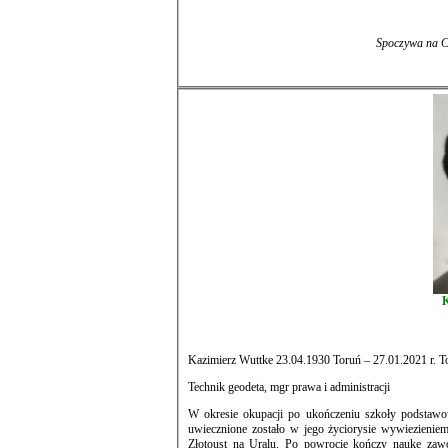
Kazimierz Wuttke 23.04.1930 Toruń – 27.01.2021 r. T
Technik geodeta, mgr prawa i administracji
W okresie okupacji po ukończeniu szkoły podstawo
uwiecznione zostało w jego życiorysie wywiezieniem w wieku 13 lat i 10 miesięcy do obozu dla internowanych w miejscowo
Złotoust na Uralu. Po powrocie kończy naukę zawodu i Ś