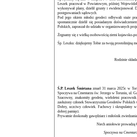
Leszek pracował w Powiatowym, później Wojewódzkim Biurze Geodezji i Terenów Rolnych w Toruniu: obmierzał nieruchomości,
wykonywał plany, dzielił grunty i ewidencjonował. Do dzisiaj Jego archiwalne oprac
postępowaniach sądowych.
Pod jego okiem młodsi geodeci odbywali staże pracy i nabywali umie
spontanicznie dzielił się posiadanym doświadczeniem i dobrą praktyką zawodu. Jako członek zarządu Stowarzyszenia Geod
Polskich, zapraszał do udziału w organizowanych proj
Śp. 
Rodzinie skład
Ś.P. Leszek Śmietana
zmarł 31 marca 2025r. w Toruniu. U
Spoczywa na Cmentarzu św. Jerzego w Toruniu, ul. G
Szacowny, znakomity geodeta, wieloletni pracown
zasłużony członek Stowarzysznia Geodetów Polskich 
Dobry, uczciwy człowiek. Fachowy i skrupulatny 
dobrej pamięci.
Prywatnie doskonały gawędziarz i miłośnik zwiedzania
Niech aniołowie prowadzą 