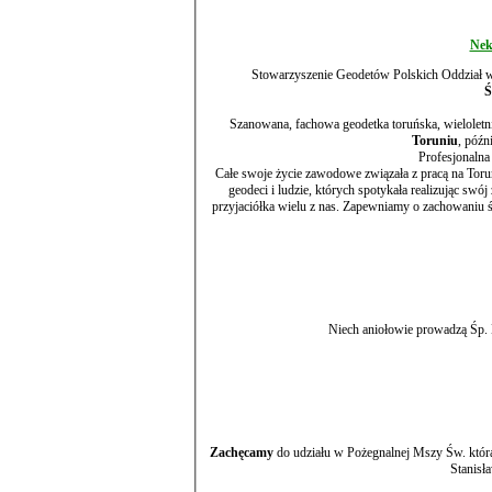
Nek
Stowarzyszenie Geodetów Polskich Oddział w 
Ś
Szanowana, fachowa geodetka t
Toruniu
Profesjonaln
Całe swoje życie zawodowe związała z pracą na Toru
geodeci i ludzie, których spotykała realizując swój zawód, zachowają śp. Hannę w dobrej pamięci, Prywatnie dobra koleżanka i
przyjaciółka wielu z nas. Zapewniamy o zachowaniu śp. Hani w jak najlepszych wspomnieniach, dziękując za Jej prostolinijną mowę,
Niech aniołowie prowadzą Śp.
Zachęcamy
do udziału w Pożegnalnej Mszy Św. któr
Stanisł