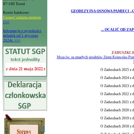
87-100 Toruń
GEODEZYJNA OSNOWA PAMIĘCI „G
Konto bankowe:
Uwaga! zmiana numeru
>>>
... OCALIĆ OD ZAP
Informacja o wysokości
składek od 1 stycznia
2024r. >>>
ZADUSZKI 2026
Msza św. za zmarłych geodetów Ziemi Kujawsko-Pomors
O Zaduszkach 2025 z dn
O Zaduszkach 2024 z dn
O Zaduszkach 2023 z dn
O Zaduszkach 2022 z dn
O Zaduszkach 2021 z dn
O Zaduszkach 2020 z dn
O Zaduszkach 2019 z dn
O Zaduszkach 2018 z dn