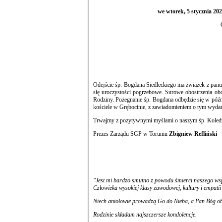
we wtorek, 5 stycznia 2
Odejście śp. Bogdana Siedleckiego ma związek z panuj
się uroczystości pogrzebowe. Surowe obostrzenia obowiązujące podczas takich uroczystości, nie pozwalają nawet na obecność całej
Rodziny. Pożegnanie śp. Bogdana odbędzie się w późniejszym terminie, na mszy świętej, która będzie odprawiona prawdopodobnie w
kościele w Grębocinie, z zawiadomieniem o tym wydar
Trwajmy z pozytywnymi myślami o naszym śp. Koledz
Prezes Zarządu SGP w Toruniu
Zbigniew Refliński
"Jest mi bardzo smutno z powodu śmierci naszego w
Człowieka wysokiej klasy zawodowej, kultury i empati
Niech aniołowie prowadzą Go do Nieba, a Pan Bóg o
Rodzinie składam najszczersze kondolencje.