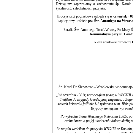
Dzisiaj my zapewniamy o zachowaniu śp. Karola w
życzliwość, szlachetność i przyjaźń.
Uroczystości pogrzebowe odbędą się
w czwartek - 08
kaplicy przy kościele
pw. Św. Antoniego na Wrzosa
Parafia Św. Antoniego Toruń/Wrzosy Po Mszy Ś
Komunalnym przy ul. Grudz
Niech aniołowie prowadzą 
„We wrześniu 1981r, rozpocząłem pracę w WBGiTR w Toruniu w pracowni przy ul. Bydgoskiej, a siedziba firmy była przy ul Piekary.
Trafiłem do Brygady Geodezyjnej Eugeniusza Zagrodzkiego, która wówczas wykonywała słynne Scalenia i
setkach hektarów jeśli nie 1-2 tysiącach w m. Biskup
Brygady, umiejętnie w
Po wybuchu Stanu Wojennego 6 stycznia 1982r. powo
Po wojsku wróciłem do pracy do WBGiTR w Toruniu, w 