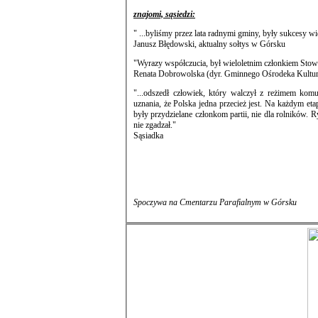
znajomi, sąsiedzi:
" ...byliśmy przez lata radnymi gminy, były sukcesy w
Janusz Błędowski, aktualny sołtys w Górsku
"Wyrazy współczucia, był wieloletnim członkiem Stow
Renata Dobrowolska (dyr. Gminnego Ośrodeka Kultu
"...odszedł człowiek, który walczył z reżimem kom
uznania, że Polska jedna przecież jest. Na każdym etapie były kłopoty. Zakładanie numerów telefonów było dla wybrańców. Ciągniki
były przydzielane członkom partii, nie dla rolników. Ryszard z tym walczył, ale wygrywała wię
nie zgadzał."
Sąsiadka
Spoczywa na Cmentarzu Parafialnym w Górsku