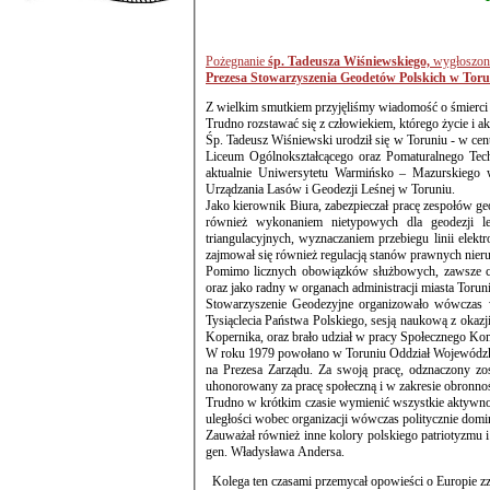
Pożegnanie
śp. Tadeusza Wiśniewskiego,
wygłoszone
Prezesa Stowarzyszenia Geodetów Polskich w Torun
Z wielkim smutkiem przyjęliśmy wiadomość o śmierci 
Trudno rozstawać się z człowiekiem, którego życie i 
Śp. Tadeusz Wiśniewski urodził się w Toruniu - w centr
Liceum Ogólnokształcącego oraz Pomaturalnego Technikum Geodezyj
aktualnie Uniwersytetu Warmińsko – Mazurskiego w Olszty
Urządzania Lasów i Geodezji Leśnej w Toruniu.
Jako kierownik Biura, zabezpieczał pracę zespołów geo
również wykonaniem nietypowych dla geodezji leśnej prac: pomiarami kierunków astronomicznych, wykorzystywaniem wież
triangulacyjnych, wyznaczaniem przebiegu linii elektroenergetycznych przez tereny zadrzewione. Dzięki znajomości prawa cywilnego,
zajmował się również regulacją stanów prawnych
Pomimo licznych obowiązków służbowych, zawsze ch
oraz jako radny w organach administracji miasta Tor
Stowarzyszenie Geodezyjne organizowało wówczas wiele czynów społecznych, między innymi związanych z uczczeniem Rocznicy
Tysiąclecia Państwa Polskiego, sesją naukową z okazji Roku Kopernikowskiego przypadającego w 1973 r. - 500-lecie urodzin Mikołaja
Koperni
W roku 1979 powołano w Toruniu Oddział Wojewódzki Stowarzyszenia Geodetów Polskich i Kolegę Tadeusza Wiśniewskiego wybrano
na Prezesa Zarządu. Za swoją pracę, odznaczony został między innymi złotą oraz diamentową odznaką Stowarzyszenia, a także był
uhonorowany za pracę społeczną i w zakresie
Trudno w krótkim czasie wymienić wszystkie aktywnośc
uległości wobec organizacji wówczas politycznie d
Zauważał również inne kolory polskiego patriotyzmu i
gen. Władysława Andersa.
Kolega ten czasami przemycał opowieści o Europie z