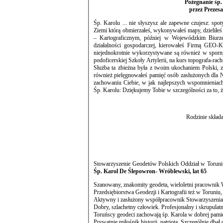
Pożegnanie śp.
przez Prezes
Śp. Karolu ... nie słyszysz ale zapewne czujesz: spo
Ziemi którą obmierzałeś, wykonywałeś mapy, dzieliłeś i ewidencjonowałeś. Pracowałeś w Okręgowym Przedsiębiorstwie Geodez
– Kartograficznym, później w Wojewódzkim Biurze Geodezji i Terenów Rolny
działalności gospodarczej, kierowałeś Firmą GEO
niejednokrotnie wykorzystywane są również w spornych postępowaniach sądowych. W latach 80-tych, powołany byłeś również do
podoficerskiej Szkoły Artylerii, na kurs topografa-rachmistrza, później do służby wojskowej do pułku ha
Służba ta zbieżna była z twoim ukochaniem Polski, z 
również pielęgnowałeś pamięć osób zasłużonych dla Niej oraz wspomnienia o odchodzących geodetach. Dzisiaj to my, zapewniamy o
zachowaniu Ciebie, w jak najlepszych wspomnieniach, 
Śp. Karolu: Dziękujemy Tobie w szczególności za to, 
Rodzinie skład
Stowarzyszenie Geodetów Polskich Oddział w Toruni
Śp. Karol De Ślepowron- Wróblewski, lat 65
Szanowany, znakomity geodeta, wieloletni pracowni
Przedsiębiorstwa Geodezji i Kartografii też w Torun
Aktywny i zasłużony współpracownik Stowarzyszeni
Dobry, szlachetny człowiek. Profesjonalny i skrupu
Toruńscy geodeci zachowają śp. Karola w dobrej pamię
Prywatnie miłośnik historii, patriota. Szczególnie db