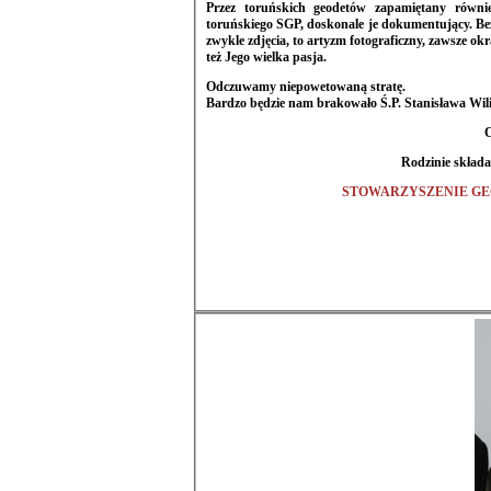
Przez toruńskich geodetów zapamiętany równie
toruńskiego SGP, doskonale je dokumentujący. Bezcenne są tysiące wspaniałych fotografii. Tak fotografii, ponieważ nie są to
zwykle zdjęcia, to artyzm fotograficzny, zawsze okraszony (uwrażliwiającymi nas na piękno) fotografiami cudów przyrody, to
też Jego wielka pasja.
Odczuwamy niepowetowaną stratę.
Bardzo będzie nam
Rodzinie składa
STOWARZYSZENIE GE