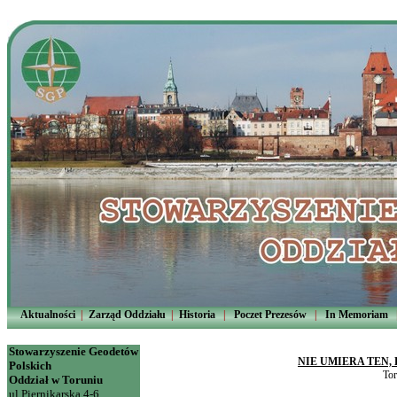
Aktualności
|
Zarząd Oddziału
|
Historia
|
Poczet Prezesów
|
In Memoriam
Stowarzyszenie Geodetów
NIE UMIERA TEN,
Polskich
Tor
Oddział w Toruniu
ul.Piernikarska 4-6