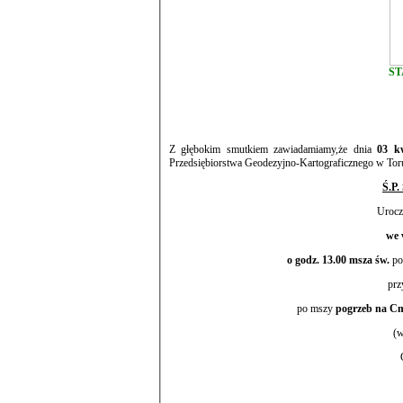
ST
Z głębokim smutkiem zawiadamiamy,że dnia
03 kw
Ś.P.
Urocz
o godz. 13.00 msza św.
po
prz
po mszy
(w