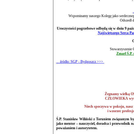
Wspominamy naszego Kolegę jako serdecznego
Odszedł d
Uroczystości pogrzebowe odbędą się w dniu 9 paźdz
Najświętszego Serca Pa
Stowarzyszenie 
Zmarł Ś.P. 
... źródło: SGP - Bydgoszcz >>>
Żegnamy wielką 
CZŁOWIEKA wysoki
Niech spoczywa w pokoju, 
i wzorzec prof
Ś.P. Stanisław Wiliński z Toruniem związanym był wieloletnią pracą - kierując Zakładem OPGiK w Toruniu. Zapamiętany
jako mentor – nauczyciel, doradca i przewodnik na geo
poważaniem i autorytetem.