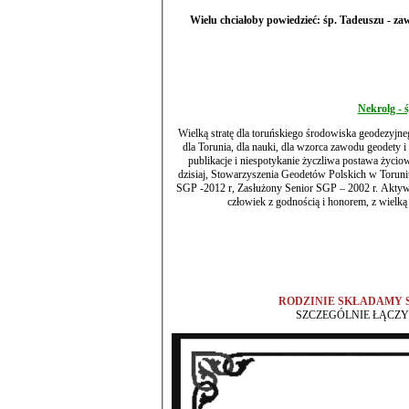
Wielu chciałoby powiedzieć: śp. Tadeuszu - zawsze byłeś nam bliski i serdeczny, pozostań na zawsze w naszych sercach i
Nekrolg - 
Wielką stratę dla toruńskiego środowiska geodezyjnego przynosi odejście 
dla Torunia, dla nauki, dla wzorca zawodu geodety i dla nas ws
publikacje i niespotykanie życzliwa postawa życiow
dzisiaj, Stowarzyszenia Geodetów Polskich w Toruniu. Działalność doceniana przez wiele odznaczeń: złota SGP – 1980 r, diamentowa
SGP -2012 r, Zasłużony Senior SGP – 2002 r. Aktywnie wnoszący bardzo wiele wartości w działalność Oddziału. Lubiany i przyjazny
RODZINIE SKŁADAMY 
SZCZEGÓLNIE ŁĄCZY