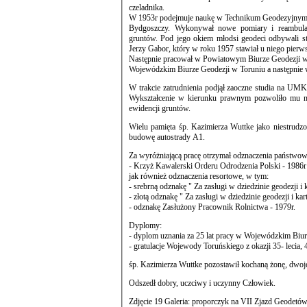
czeladnika.
W 1953r podejmuje naukę w Technikum Geodezyjnym uzyskując tytuł technika geodety. Pracował w Wojewódzkim Biurze Geodezji
Bydgoszczy. Wykonywał nowe pomiary i reambulacje różnych miejscowości przygotowujące do założenia jednolitej 
gruntów. Pod jego okiem młodsi geodeci odbywali staże pracy i nab
Jerzy Gabor, który w roku 1957 stawiał u niego pier
Następnie pracował w Powiatowym Biurze Geodezji w 
W trakcie zatrudnienia podjął zaoczne studia na UMK
Wykształcenie w kierunku prawnym pozwoliło mu na prowadzenie i nadzorowanie wielu spraw z rozgraniczenia nieruchomości i
ewidencji gruntów.
Wielu pamięta śp. Kazimierza Wuttke jako niestrudz
budowę autostrady A1.
Za wyróżniającą pracę otrzymał odznaczenia państwow
- Krzyż Kawalerski Orderu Odrodzenia Polski - 1986r
jak również odznaczenia resortowe, w tym:
- srebrną odznakę " Za zasługi w dziedzinie geodezji i k
- złotą odznakę " Za zasługi w dziedzinie geodezji i kar
- odznakę Zasłużony Pracownik Rolnictwa - 1979r.
Dyplomy:
- gratulacje Wojewody Toruńskiego z okazji 35- lecia, 
śp. Kazimierza Wuttke pozostawił kochaną żonę, dwoj
Odszedł dobry, uczciwy i uczynny Człowiek.
Zdjęcie 19 Galeria: proporczyk na VII Zjazd Geodetó