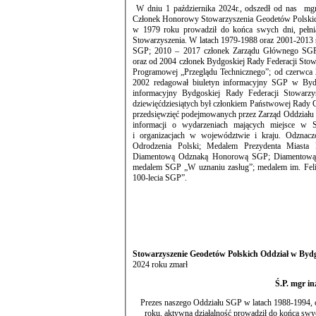
W dniu 1 października 2024r., odszedł od nas mgr 
Członek Honorowy Stowarzyszenia Geodetów Polskich. Do SGP wstąpił 1 października 1959 roku, a aktywną działalność roz
w 1979 roku prowadził do końca swych dni, pełniąc szereg f
Stowarzyszenia. W latach 1979-1988 oraz 2001-2013
SGP; 2010 – 2017 członek Zarządu Głównego SGP; 2006-2017 sekretarz Głównej Kom
oraz od 2004 członek Bydgoskiej Rady Federacji St
Programowej „Przeglądu Technicznego”; od czerwca
2002 redagował biuletyn informacyjny SGP w Bydgoszczy „Informacje”; od marca 200
informacyjny Bydgoskiej Rady Federacji Stowarz
dziewięćdziesiątych był członkiem Państwowej Rady Geodezyjnej i Kartograficznej. Był inicjatorem i uczestniczył w wykonaniu wielu
przedsięwzięć podejmowanych przez Zarząd Oddziału SGP w Bydgoszczy. Ważnym obszarem je
informacji o wydarzeniach mających miejsce w S
i organizacjach w województwie i kraju. Odznaczony: Srebrnym i Złotym Krzyżem Zasługi; Krzyżem Kawalerskim Orderu
Odrodzenia Polski; Medalem Prezydenta Miasta 
Diamentową Odznaką Honorową SGP; Diamentową
medalem SGP „W uznaniu zasług”; medalem im. Feliksa Kucharzewskiego „za zasługi dla p
100-lecia SGP”.
Stowarzyszenie Geodetów Polskich Oddział w Byd
2024 roku zmarł
Ś.P. mgr in
Prezes naszego Oddziału SGP w latach 1988-1994,
roku, aktywną działalność prowadził do końca swych dni, pełniąc szereg funkcji w bydgoskim Zarządzie Oddział