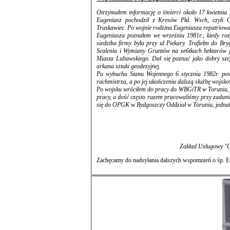
Otrzymałem informację o śmierci około 17 kwietnia 2024 tego roku naszego starszego kolegi po fachu Eugeniusza Z
Eugeniusz pochodził z Kresów Płd. Wsch, czyli Galicji (dawny zabór austriacki) chy
Truskawiec. Po wojnie rodzina Eugeniusza repa
Eugeniusza poznałem we wrześniu 1981r., kiedy roz
siedziba firmy była przy ul Piekary. Trafiełm do Brygady geodezyjnej Eugeniusza Zagrockiego, która wówczas wykonywała słynne
Scalenia i Wymiany Gruntów na se6tkach hektarów jesli nie 1-2 tysiącach w m. Biskupice- Piotrowice gmin Biskupiec k. Nowego
Miasta Lubawskiego. Dał się poznać jako dobry sze
arkana sztuki geodezyjnej.
Po wybuchu Stanu Wojennego 6 stycznia 1982r. powo
rachmistrza, a po je
Po wojsku wróciłem do pracy do WBGiTR w Toruniu, w 
pracy, a dość często razem pracowaliśmy przy zadaniach geodezyjnych zlecanych przez WBGITR, aż do 1986r., kiedy to przeniosłem
się do OPGK w Bydgoszczy Oddział w Toruniu, jed
Zachęcamy do nadsyłania dalszych wspomnień o śp. 