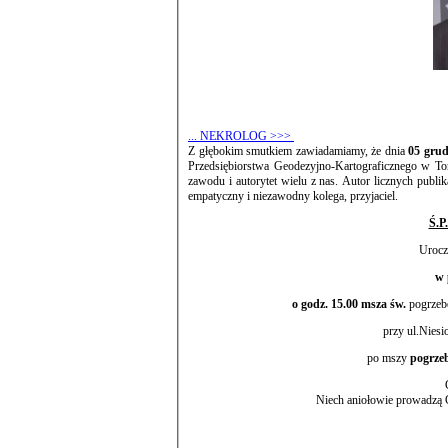
... NEKROLOG >>>
Z głębokim smutkiem zawiadamiamy, że dnia
05 grud
Przedsiębiorstwa Geodezyjno-Kartograficznego w Toruniu. Geodeta z ogromną wiedzą zawodową i mądrością życiow
zawodu i autorytet wielu z nas. Autor licznych publik
empatyczny i niezawodny kolega, przyjaciel.
Ś.P
Urocz
o godz. 15.00 msza św.
pogrzebo
przy ul.Nies
po mszy
Niech aniołowie prowadzą 