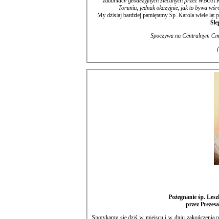
zadaniach geodezyjnych zlecanych przez WBGITR, aż do 1986r., kiedy to przeniosłem się do OPGK w Bydgoszczy Oddzi
Toruniu, jednak okazyjnie, jak to bywa wś
My dzisiaj bardziej pamiętamy Śp. Karola wiele la
Śle
Spoczywa na Cent
Pożegnanie śp. Les
przez Prezes
Spotykamy się dziś w miejscu i w dniu zakończenia przez śp. Leszka Śmietanę, doczesnych działań na naszej Ziemi. Świę