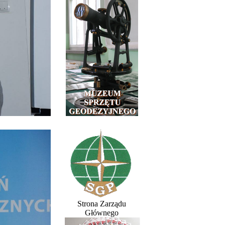
Strona Zarządu
Głównego