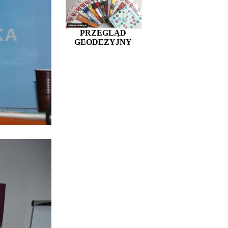
PRZEGLĄD
GEODEZYJNY