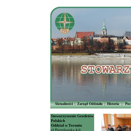
Aktualności
|
Zarząd Oddziału
|
Historia
|
Poc
Stowarzyszenie Geodetów
Polskich
Oddział w Toruniu
ul.Piernikarska 4-6