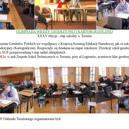
OLIMPIADA WIEDZY GEODEZYJNEJ I KARTORGRAFICZNEJ
XXXV edycja - etap szkolny w Toruniu
zenia Geodetów Polskich we współpracy z Krajową Komisją Edukacji Narodowej, jak co roku
zyjnej i Kartograficznej. Rozpoczęły się działania na etapie szkolnym. Dyrekcje szkół geode
SGP przeprowadzają I etap zadań olimpijskich.
012r.
w auli Zespołu Szkól Technicznych w Toruniu, przy ul.Legionów, uczniowie klas geodezy
P Oddziału Toruńskiego organizatorami byli: