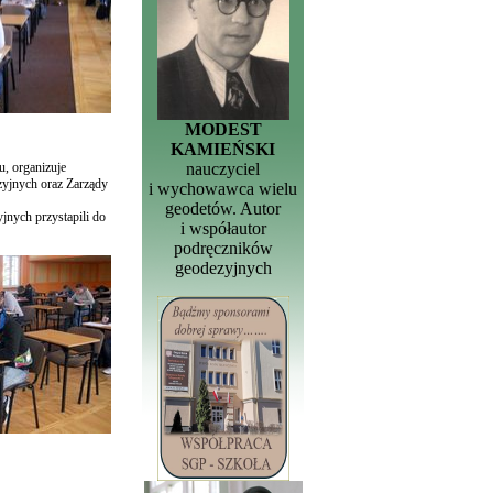
MODEST
KAMIEŃSKI
, organizuje
nauczyciel
zyjnych oraz Zarządy
i wychowawca wielu
geodetów. Autor
jnych przystapili do
i współautor
podręczników
geodezyjnych