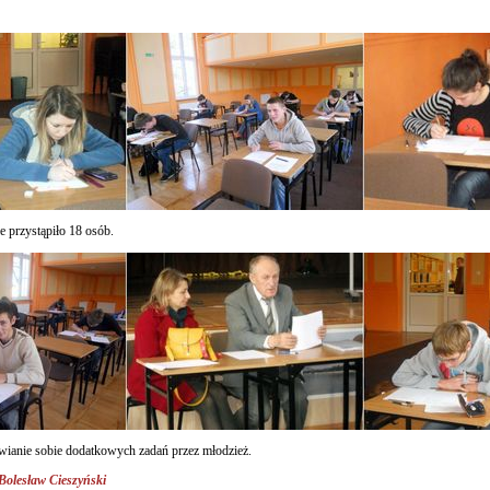
 przystąpiło 18 osób.
awianie sobie dodatkowych zadań przez młodzież.
olesław Cieszyński