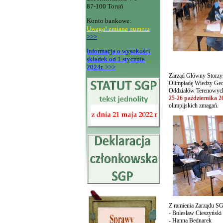
87-100 Toruń
Konto bankowe:
Uwaga! zmiana numeru
>>>
Informacja o wysokości
składek od 1 stycznia
2024r. >>>
Zarząd Główny Storzys
Olimpiadę Wiedzy Geode
Oddziałów Terenowych 
25-26 października 2
olimpijskich zmagań.
Z ramienia Zarządu SG
- Bolesław Cieszyński
- Hanna Bednarek