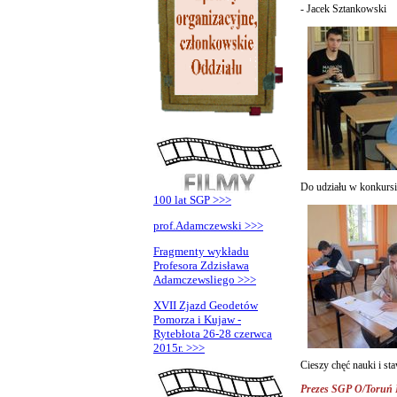
- Jacek Sztankowski
Do udziału w konkursie
100 lat SGP >>>
prof.Adamczewski >>>
Fragmenty wykładu
Profesora Zdzisława
Adamczewsliego >>>
XVII Zjazd Geodetów
Pomorza i Kujaw -
Rytebłota 26-28 czerwca
2015r. >>>
Cieszy chęć nauki i st
Prezes SGP O/Toruń B