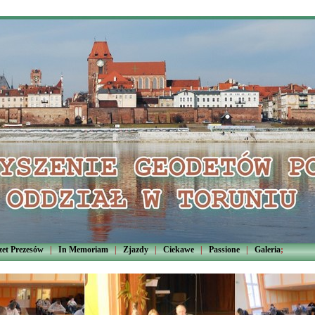
zet Prezesów
|
In Memoriam
|
Zjazdy
|
Ciekawe
|
Passione
|
Galeria
;