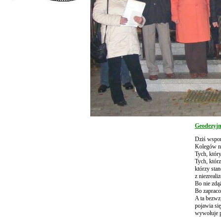
Geodezyjn
Dziś wspo
Kolegów na
Tych, któr
Tych, którz
którzy sta
z niezreal
Bo nie zdąż
Bo zapraco
A ta bezwz
pojawia się
wywołuje p