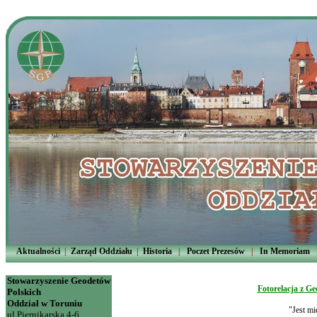
Aktualności
|
Zarząd Oddziału
|
Historia
|
Poczet Prezesów
|
In Memoriam
Stowarzyszenie Geodetów
Fotorelacja z G
Polskich
Oddział w Toruniu
"Jest mi
ul.Piernikarska 4-6