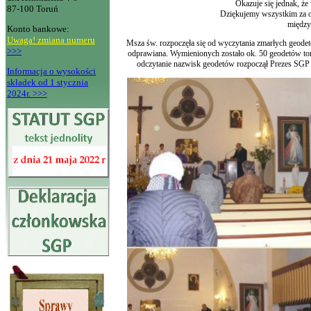
Okazuje się jednak, że
87-100 Toruń
Dziękujemy wszystkim za o
między
Konto bankowe:
Uwaga! zmiana numeru
Msza św. rozpoczęła się od wyczytania zmarłych geodetó
>>>
odprawiana. Wymienionych zostało ok. 50 geodetów to
odczytanie nazwisk geodetów rozpoczął Prezes SGP
Informacja o wysokości
składek od 1 stycznia
2024r. >>>