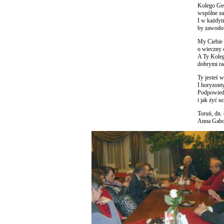
Kolego Ge
wspólne za
I w każdym
by zawodow
My Ciebie 
o wieczny 
A Ty Koleg
dobrymi ra
Ty jesteś w
I horyzonty 
Podpowiedz
i jak żyć u
Toruń, dn. 
Anna Gab