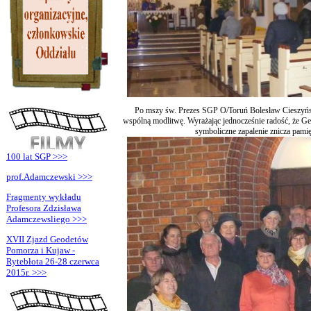
Po mszy św. Prezes SGP O/Toruń Bolesław Cieszyński
wspólną modlitwę. Wyrażając jednocześnie radość, że Ge
symboliczne zapalenie znicza pami
100 lat SGP >>>
prof.Adamczewski >>>
Fragmenty wykładu
Profesora Zdzisława
Adamczewsliego >>>
XVII Zjazd Geodetów
Pomorza i Kujaw -
Rytebłota 26-28 czerwca
2015r. >>>